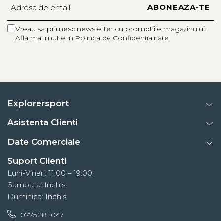
Informatii aditionale:
Vreau sa primesc newsletter cu promotiile magazinului.
Afla mai multe in
Politica de Confidentialitate
Brand:
Scarpa
Vezi si celelalte produse din categoria:
Pantofi Femei
Explorersport
Asistenta Clienti
Date Comerciale
Suport Clienti
Luni-Vineri: 11:00 – 19:00
Sambata: Inchis
Duminica: Inchis
0775.281.047