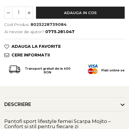
Tricouri & Maiouri
Veste
ADAUGA IN COS
Incaltaminte drumetie
Cod Produs:
8025228739084
Bocanci alpinism
Ai nevoie de ajutor?
0775.281.047
Ghete drumetie
Pantofi drumetie
ADAUGA LA FAVORITE
Sandale
CERE INFORMATII
Intretinere echipamente
Rucsacuri & Accesorii
Transport gratuit de la 400
Plati online secu
RON
Saci de dormit
Saltele & Accesorii
DESCRIERE
Pantofi sport lifestyle femei Scarpa Mojito –
Confort si stil pentru fiecare zi