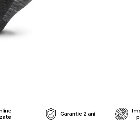
Distribuie
pe
Facebook
nline
Imp
Garantie 2 ani
izate
p