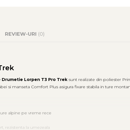
REVIEW-URI
(0)
Trek
 Drumetie Lorpen T3 Pro Trek
sunt realizate din poliester Pri
bei si manseta Comfort Plus asigura fixare stabila in ture monta
ture alpine pe vreme rece
rt, rezistenta la umezeala