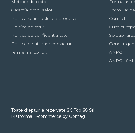
Metode de plata
Formular de
Garantia produselor
Formular de
Ingrijirea produsului:
Politica schimbului de produse
Contact
Intoarce produsul pe dos inainte de spalare
Politica de retur
Cum cumpa
Spala la masina la 30°C, program delicat
Politica de confidentialitate
Solutionarea 
Nu folosi inalbitor sau balsam de rufe
Politica de utilizare cookie-uri
Conditii gen
Daca folosesti uscator, alege ciclu mediu sau delicat
Termeni si conditii
ANPC
Nu curata chimic
ANPC - SAL
Nu calca
Toate drepturile rezervate SC Top 68 Srl
Platforma E-commerce by Gomag