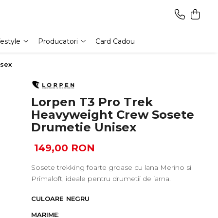
festyle
Producatori
Card Cadou
isex
Lorpen T3 Pro Trek
Heavyweight Crew Sosete
Drumetie Unisex
149,00 RON
Sosete trekking foarte groase cu lana Merino si
Primaloft, ideale pentru drumetii de iarna.
CULOARE
:
NEGRU
MARIME
: