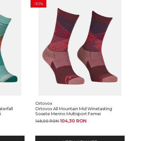
-30%
-30
Ortovox
Or
terfall
Ortovox All Mountain Mid Winetasting
Or
i
Sosete Merino Multisport Femei
So
104,30 RON
149,00 RON
11