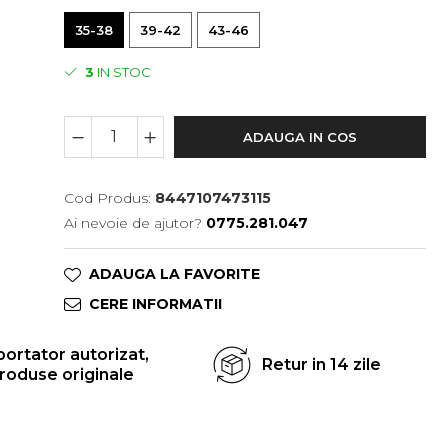
35-38
39-42
43-46
3
IN STOC
ADAUGA IN COS
Cod Produs:
8447107473115
Ai nevoie de ajutor?
0775.281.047
ADAUGA LA FAVORITE
CERE INFORMATII
ortator autorizat,
Retur in 14 zile
roduse originale