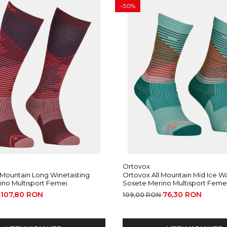
-30%
ficienta umeda.
ors pe dos.
Ortovox
 Mountain Long Winetasting
Ortovox All Mountain Mid Ice Wa
ino Multisport Femei
Sosete Merino Multisport Feme
107,80 RON
76,30 RON
N
109,00 RON