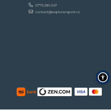
0775.281.047
contact@explorersport.ro