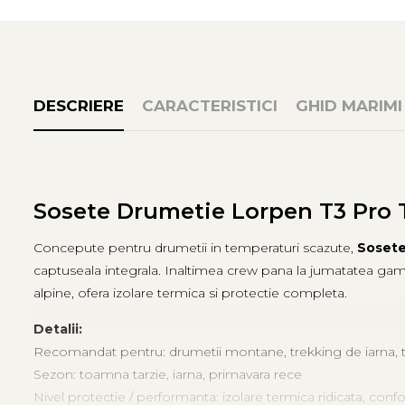
Tricouri & Maiouri
Veste
Incaltaminte drumetie
Bocanci alpinism
DESCRIERE
CARACTERISTICI
GHID MARIMI
Ghete drumetie
Pantofi drumetie
Sandale
Intretinere echipamente
Rucsacuri & Accesorii
Sosete Drumetie Lorpen T3 Pro 
Saci de dormit
Concepute pentru drumetii in temperaturi scazute,
Sosete
Saltele & Accesorii
captuseala integrala. Inaltimea crew pana la jumatatea gam
alpine, ofera izolare termica si protectie completa.
Detalii:
Recomandat pentru: drumetii montane, trekking de iarna, 
Sezon: toamna tarzie, iarna, primavara rece
Nivel protectie / performanta: izolare termica ridicata, confo