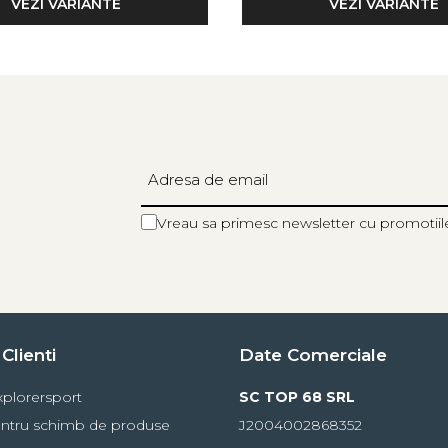
VEZI VARIANTE
VEZI VARIANTE
ptarea la diferite circumferinte ale gambei, oferind fixare fara 
e confortabila la atingere, respirabila si mentine caldura chiar si
 Primaloft®, moale, izolant termic si hidrofob, realizat in proporti
 poate intinde de pana la sase ori lungimea sa si revine la forma ini
ta.
Vreau sa primesc newsletter cu promotiil
Clienti
Date Comerciale
plorersport
SC TOP 68 SRL
ntru schimb de produse
J2004002868352