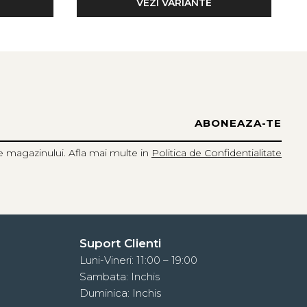
VEZI VARIANTE
urme sau disconfort.
 atunci cand este umeda.
e de 70% din resurse reciclate precum sticlele din plastic.
tiala. Este integrata in toata structura sosetei pentru o
e magazinului. Afla mai multe in
Politica de Confidentialitate
Suport Clienti
Luni-Vineri: 11:00 – 19:00
Sambata: Inchis
Duminica: Inchis