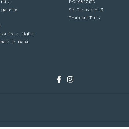
 retur
RO 16827420
 garantie
Str. Rahovei, nr. 3
Timisoara, Timis
r
Online a Litigiilor
erale TBI Bank