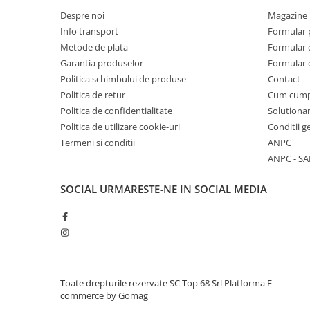
Fabricat din materiale reciclate
Despre noi
Dimensiuni: 43 × 25 × 14 cm
Magazine 
Capacitate: 15 L
Info transport
Formular 
Greutate: aproximativ 400 g
Metode de plata
Formular 
Garantia produselor
Formular 
Tehnologii:
Politica schimbului de produse
Contact
AirScape™ - Sistemul de spate AirScape™ este prevazut
care ofera un nivel ridicat de confort, stabilitate si o po
Politica de retur
Cum cum
mentine greutatea rucsacului aproape de corp pentru u
Politica de confidentialitate
Solutionar
acelasi timp o buna circulatie a aerului. AirScape™ este uti
Politica de utilizare cookie-uri
Conditii g
la modelele destinate drumetiilor de lunga durata.
Termeni si conditii
ANPC
Bluesign® APPROVED - Certifica utilizarea responsabila 
ANPC - SA
productie, reducand impactul asupra mediului si asigu
siguranta pentru utilizator.
DWR fara PFC - Tratament hidrofug aplicat fara utilizar
SOCIAL
URMARESTE-NE IN SOCIAL MEDIA
persistenti, oferind protectie impotriva umezelii cu im
Materiale reciclate - Utilizarea poliesterului reciclat c
de resurse si la diminuarea impactului asupra mediului
produsului.
Compozitie:
Material principal: bluesign® APPROVED, poliester rec
Toate drepturile rezervate SC Top 68 Srl
Platforma E-
PFC
commerce by Gomag
Captuseala: bluesign® APPROVED, poliester reciclat 6