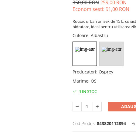
350,00 RON
259,00 RON
Economisesti:
91,00
RON
Rucsac urban unisex de 15 L, cu si
hidratare, ideal pentru utilizarea zil
Culoare
: Albastru
Producatori
:
Osprey
Marime
:
OS
1
IN STOC
ADAUG
Cod Produs:
843820112894
Ai