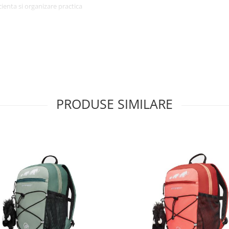
cienta si organizare practica
sign® cu tratament DWR fara PFC
confort pe tot parcursul
a permite circulatia aerului si
 Constructia ergonomica contribuie
PRODUSE SIMILARE
i acces rapid
fermoar si suportul pentru
ipamentului. Inchiderea cu snur
i si activitati zilnice
iectelor necesare la birou,
ate si greutatea redusa il
 cu zi.
si versatilitatea in utilizarea
sare la birou, facultate sau