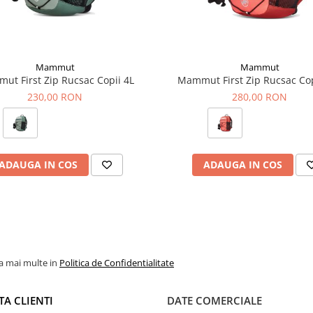
ul de hidratare.
ridicat pe intreaga durata a
Mammut
Mammut
ut First Zip Rucsac Copii 4L
Mammut First Zip Rucsac Cop
230,00 RON
280,00 RON
 pentru mape si documente.
at certificat bluesign®.
 clapeta si carlig
ADAUGA IN COS
ADAUGA IN COS
la mai multe in
Politica de Confidentialitate
TA CLIENTI
DATE COMERCIALE