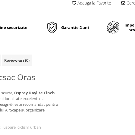
Adauga la Favorite
Cere 
Impor
line securizate
Garantie 2 ani
pro
Review-uri
(0)
csac Oras
i scurte,
Osprey Daylite Cinch
tionalitate excelenta si
 bluesign®, este recomandat pentru
ului AirScape®, organizare
ii usoare, ciclism urban