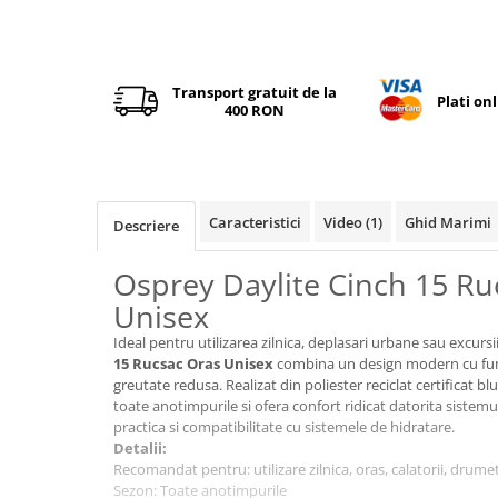
Tricouri & Maiouri
Veste
Incaltaminte drumetie
Transport gratuit de la
Plati on
Bocanci alpinism
400 RON
Ghete drumetie
Pantofi drumetie
Sandale
Intretinere echipamente
Caracteristici
Video
(1)
Ghid Marimi
Descriere
Rucsacuri & Accesorii
Osprey Daylite Cinch 15 Ru
Saci de dormit
Unisex
Saltele & Accesorii
Ideal pentru utilizarea zilnica, deplasari urbane sau excursi
15 Rucsac Oras Unisex
combina un design modern cu func
greutate redusa. Realizat din poliester reciclat certificat
toate anotimpurile si ofera confort ridicat datorita sistem
practica si compatibilitate cu sistemele de hidratare.
Detalii:
Recomandat pentru: utilizare zilnica, oras, calatorii, drumet
Sezon: Toate anotimpurile