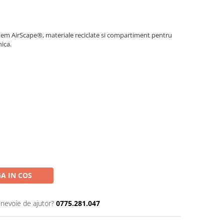
stem AirScape®, materiale reciclate si compartiment pentru
nica.
A IN COS
 nevoie de ajutor?
0775.281.047