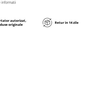
informatii
tator autorizat,
Retur in 14 zile
duse originale