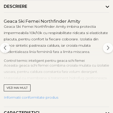
DESCRIERE
Geaca Ski Femei Northfinder Amity
Geaca Ski Femei Northfinder Amity imbina protectia
impermeabila 10k/10k cu respirabilitate ridicata si elasticitate
placuta, pentru confort la fiecare coborare. Izolatia din
fleece sintetic pastreaza caldura, iar croiala mulata
evidentialeaza linia feminină fara a limita miscarea.
Control termic inteligent pentru geaca schi femei
Aceasta geaca schi femei combina croiala mulata cu izolatie
usoara, pentru caldura constanta fara volum deranjant.
Materialul cu membrana si tratament hidrofug gestioneaza
ninsoarea umeda, mentinand interiorul uscat chiar in
VEZI MAI MULT
coborari rapide. Panourile elastice urmaresc miscarile
naturale, oferind libertate deplina cand schimbi cantul sau
Informatii conformitate produs
intri in carving.
Rezistenta la umezeala pentru geaca impermeabila schi
CARACTERISTICI