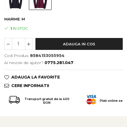
Tricouri & Maiouri
Veste
Incaltaminte drumetie
MARIME
:
M
Bocanci alpinism
1
IN STOC
Ghete drumetie
Pantofi drumetie
ADAUGA IN COS
Sandale
Cod Produs:
8584153055954
Intretinere echipamente
Ai nevoie de ajutor?
0775.281.047
Rucsacuri & Accesorii
Saci de dormit
ADAUGA LA FAVORITE
Saltele & Accesorii
CERE INFORMATII
Transport gratuit de la 400
Plati online secu
RON