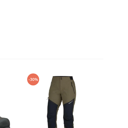
-30%
-40%