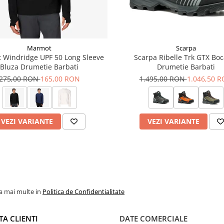
ul de hidratare.
ridicat pe intreaga durata a
Marmot
Scarpa
 Windridge UPF 50 Long Sleeve
Scarpa Ribelle Trk GTX Boc
Bluza Drumetie Barbati
Drumetie Barbati
 pentru mape si documente.
275,00 RON
165,00 RON
1.495,00 RON
1.046,50 
at certificat bluesign®.
 clapeta si carlig
VEZI VARIANTE
VEZI VARIANTE
la mai multe in
Politica de Confidentialitate
TA CLIENTI
DATE COMERCIALE