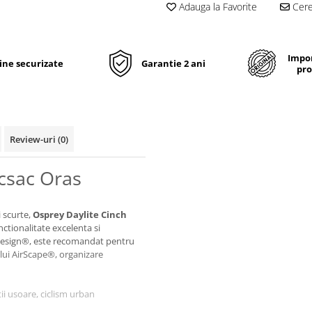
Adauga la Favorite
Cere 
Impor
line securizate
Garantie 2 ani
pro
Review-uri
(0)
csac Oras
i scurte,
Osprey Daylite Cinch
tionalitate excelenta si
 bluesign®, este recomandat pentru
ului AirScape®, organizare
ii usoare, ciclism urban