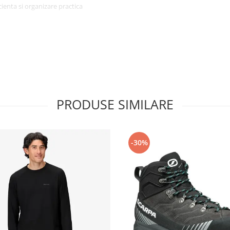
cienta si organizare practica
sign® cu tratament DWR fara PFC
confort pe tot parcursul
a permite circulatia aerului si
 Constructia ergonomica contribuie
PRODUSE SIMILARE
i acces rapid
fermoar si suportul pentru
ipamentului. Inchiderea cu snur
-30%
i si activitati zilnice
iectelor necesare la birou,
ate si greutatea redusa il
 cu zi.
si versatilitatea in utilizarea
sare la birou, facultate sau