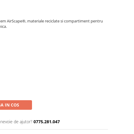
stem AirScape®, materiale reciclate si compartiment pentru
nica.
A IN COS
 nevoie de ajutor?
0775.281.047