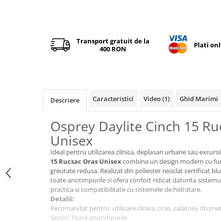
Tricouri & Maiouri
Veste
Incaltaminte drumetie
Transport gratuit de la
Plati on
Bocanci alpinism
400 RON
Ghete drumetie
Pantofi drumetie
Sandale
Intretinere echipamente
Caracteristici
Video
(1)
Ghid Marimi
Descriere
Rucsacuri & Accesorii
Osprey Daylite Cinch 15 Ru
Saci de dormit
Unisex
Saltele & Accesorii
Ideal pentru utilizarea zilnica, deplasari urbane sau excursi
15 Rucsac Oras Unisex
combina un design modern cu func
greutate redusa. Realizat din poliester reciclat certificat
toate anotimpurile si ofera confort ridicat datorita sistem
practica si compatibilitate cu sistemele de hidratare.
Detalii:
Recomandat pentru: utilizare zilnica, oras, calatorii, drumet
Sezon: Toate anotimpurile