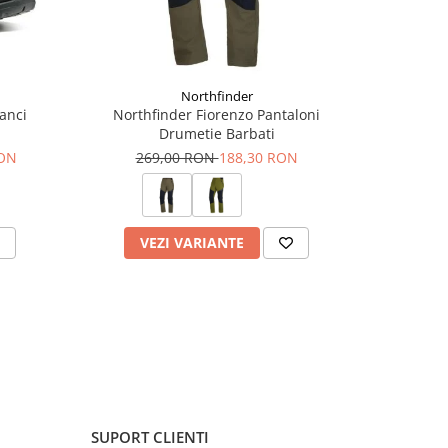
Northfinder
anci
Northfinder Fiorenzo Pantaloni
Marmot A
Drumetie Barbati
49
RON
269,00 RON
188,30 RON
VEZI VARIANTE
V
SUPORT CLIENTI