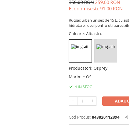
350,00 RON
259,00 RON
Economisesti:
91,00
RON
Rucsac urban unisex de 15 L, cu si
hidratare, ideal pentru utilizarea zil
Culoare
: Albastru
Producatori
:
Osprey
Marime
:
OS
1
IN STOC
ADAUG
Cod Produs:
843820112894
Ai