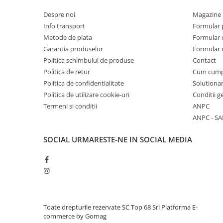
Fabricat din materiale reciclate
Dimensiuni: 43 × 25 × 14 cm
Despre noi
Magazine 
Capacitate: 15 L
Info transport
Formular 
Greutate: aproximativ 400 g
Metode de plata
Formular 
Tehnologii:
Garantia produselor
Formular 
AirScape™ - Sistemul de spate AirScape™ este prevazut
Politica schimbului de produse
Contact
care ofera un nivel ridicat de confort, stabilitate si o po
Politica de retur
Cum cum
mentine greutatea rucsacului aproape de corp pentru u
Politica de confidentialitate
Solutionar
acelasi timp o buna circulatie a aerului. AirScape™ este uti
Politica de utilizare cookie-uri
Conditii g
la modelele destinate drumetiilor de lunga durata.
Bluesign® APPROVED - Certifica utilizarea responsabila 
Termeni si conditii
ANPC
productie, reducand impactul asupra mediului si asigu
ANPC - SA
siguranta pentru utilizator.
DWR fara PFC - Tratament hidrofug aplicat fara utilizar
SOCIAL
URMARESTE-NE IN SOCIAL MEDIA
persistenti, oferind protectie impotriva umezelii cu im
Materiale reciclate - Utilizarea poliesterului reciclat c
de resurse si la diminuarea impactului asupra mediului
produsului.
Compozitie:
Material principal: bluesign® APPROVED, poliester rec
Toate drepturile rezervate SC Top 68 Srl
Platforma E-
PFC
commerce by Gomag
Captuseala: bluesign® APPROVED, poliester reciclat 6