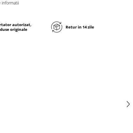
informatii
tator autorizat,
Retur in 14 zile
duse originale