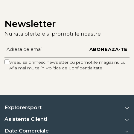
Drop: 4mm (calcai 28 mm - degete 24 mm )
Tehnologii:
Newsletter
EXO
– suport lateral si stabilitate
Nu rata ofertele si promotiile noastre
PRESA
– aderenta si amortizare pe orice tip de teren
Informatii aditionale:
Vreau sa primesc newsletter cu promotiile magazinului.
Brand:
Scarpa
Afla mai multe in
Politica de Confidentialitate
Vezi si celelalte produse din categoria:
Pantofi Alergare
Montana
Explorersport
Asistenta Clienti
Date Comerciale