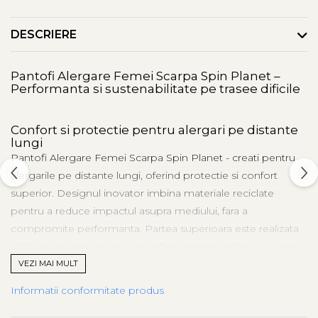
DESCRIERE
Pantofi Alergare Femei Scarpa Spin Planet –
Performanta si sustenabilitate pe trasee dificile
Confort si protectie pentru alergari pe distante
lungi
Pantofi Alergare Femei Scarpa Spin Planet - creati pentru
alergarile pe distante lungi, oferind protectie si confort
superior. Designul inovator imbina materiale reciclate
pentru a reduce impactul asupra mediului, fara a
compromite performanta. Partea superioara este realizata
100% din materiale reciclate, oferind respirabilitate si suport.
Sistemul de constructie
EXO
creeaza un exoschelet care
VEZI MAI MULT
protejeaza si stabilizeaza piciorul pe teren accidentat. Talpa
Informatii conformitate produs
din spuma EVA reciclata, cu un continut de 45% materiale
refolosite, ofera amortizare si raspuns rapid la impulsuri.