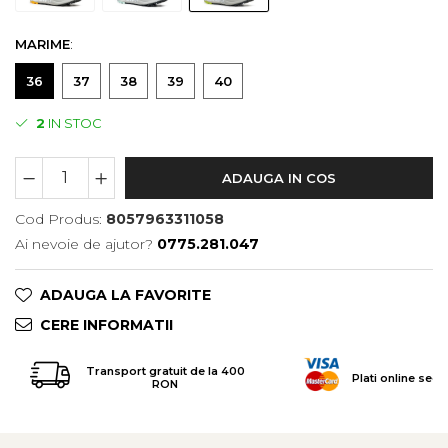
Tricouri & Maiouri
Veste
MARIME
:
Incaltaminte drumetie
36
37
38
39
40
Bocanci alpinism
Ghete drumetie
2
IN STOC
Pantofi drumetie
Sandale
ADAUGA IN COS
Intretinere echipamente
Cod Produs:
8057963311058
Rucsacuri & Accesorii
Ai nevoie de ajutor?
0775.281.047
Saci de dormit
Saltele & Accesorii
ADAUGA LA FAVORITE
CERE INFORMATII
Transport gratuit de la 400
Plati online secu
RON