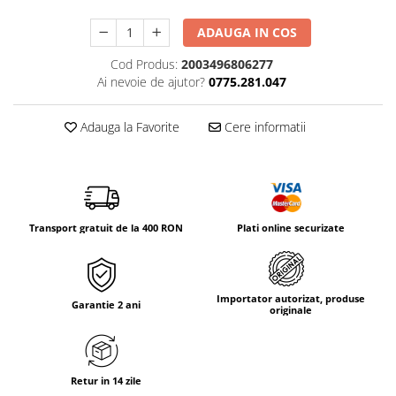
Tricouri & Maiouri
Veste
ADAUGA IN COS
Incaltaminte drumetie
Cod Produs:
2003496806277
Bocanci alpinism
Ai nevoie de ajutor?
0775.281.047
Ghete drumetie
Adauga la Favorite
Cere informatii
Pantofi drumetie
Sandale
Intretinere echipamente
Rucsacuri & Accesorii
Saci de dormit
Transport gratuit de la 400 RON
Plati online securizate
Saltele & Accesorii
Importator autorizat, produse
Garantie 2 ani
originale
Retur in 14 zile