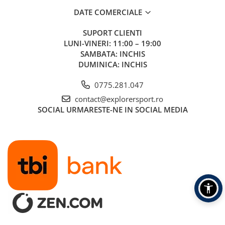
confort crescut in medii umede.
Fibra de poliester siliconizata cu canale goale ofera izolatie
DATE COMERCIALE
termica, compresibilitate si rezistenta la umezeala.
SUPORT CLIENTI
Informatii aditionale
LUNI-VINERI: 11:00 – 19:00
Brand:
Turbat
SAMBATA: INCHIS
Vezi si celelalte produse ale producatorului
Turbat
DUMINICA: INCHIS
Vezi si celelalte produse din categoria:
Saci de dormit
0775.281.047
contact@explorersport.ro
SOCIAL
URMARESTE-NE IN SOCIAL MEDIA