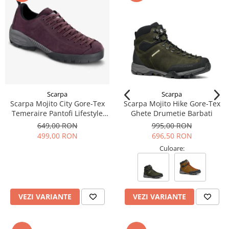
Scarpa
Scarpa
Scarpa Mojito City Gore-Tex
Scarpa Mojito Hike Gore-Tex
Temeraire Pantofi Lifestyle
Ghete Drumetie Barbati
Barbati
649,00 RON
995,00 RON
499,00 RON
696,50 RON
Culoare:
VEZI VARIANTE
VEZI VARIANTE