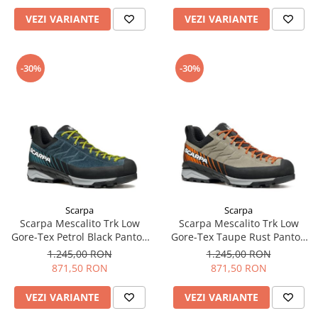
VEZI VARIANTE
VEZI VARIANTE
-30%
-30%
Scarpa
Scarpa
Scarpa Mescalito Trk Low
Scarpa Mescalito Trk Low
Gore-Tex Petrol Black Pantofi
Gore-Tex Taupe Rust Pantofi
Drumetie Barbati
Drumetie Barbati
1.245,00 RON
1.245,00 RON
871,50 RON
871,50 RON
VEZI VARIANTE
VEZI VARIANTE