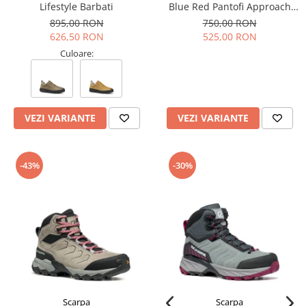
Tricouri & Maiouri
Lifestyle Barbati
Blue Red Pantofi Approach
Barbati
895,00 RON
750,00 RON
Veste
626,50 RON
525,00 RON
Incaltaminte drumetie
Culoare:
Bocanci alpinism
Ghete drumetie
Pantofi drumetie
Sandale
VEZI VARIANTE
VEZI VARIANTE
Intretinere echipamente
Rucsacuri & Accesorii
-43%
-30%
Saci de dormit
Saltele & Accesorii
Scarpa
Scarpa