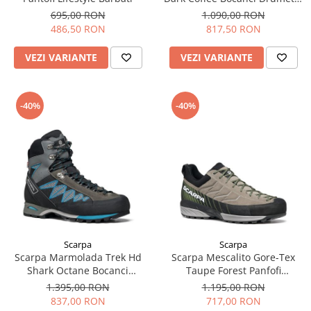
Barbati
695,00 RON
1.090,00 RON
486,50 RON
817,50 RON
VEZI VARIANTE
VEZI VARIANTE
-40%
-40%
Scarpa
Scarpa
Scarpa Marmolada Trek Hd
Scarpa Mescalito Gore-Tex
Shark Octane Bocanci
Taupe Forest Panfofi
Drumetie Barbati
Approach Barbati
1.395,00 RON
1.195,00 RON
837,00 RON
717,00 RON