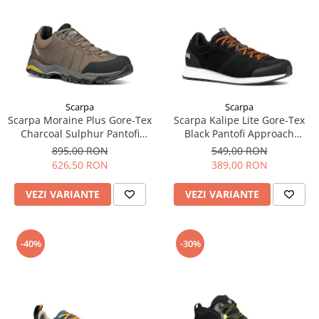
Scarpa
Scarpa
Scarpa Moraine Plus Gore-Tex
Scarpa Kalipe Lite Gore-Tex
Charcoal Sulphur Pantofi
Black Pantofi Approach
Drumetie Barbati
Barbati
895,00 RON
549,00 RON
626,50 RON
389,00 RON
VEZI VARIANTE
VEZI VARIANTE
-40%
-30%