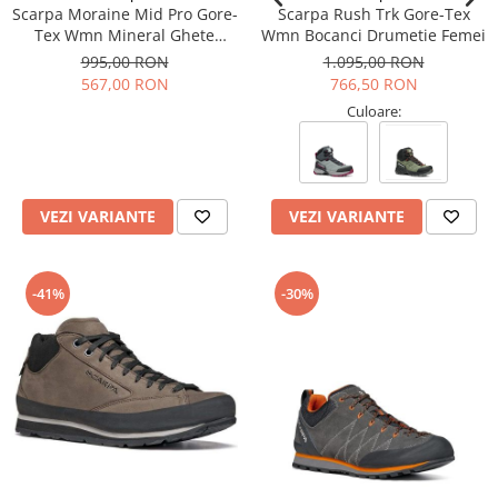
Scarpa Moraine Mid Pro Gore-
Scarpa Rush Trk Gore-Tex
Tex Wmn Mineral Ghete
Wmn Bocanci Drumetie Femei
Drumetie Femei
995,00 RON
1.095,00 RON
567,00 RON
766,50 RON
Culoare:
VEZI VARIANTE
VEZI VARIANTE
-41%
-30%