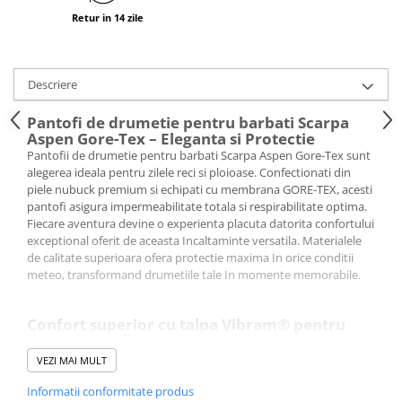
Retur in 14 zile
Descriere
Pantofi de drumetie pentru barbati Scarpa
Aspen Gore-Tex – Eleganta si Protectie
Pantofii de drumetie pentru barbati Scarpa Aspen Gore-Tex sunt
alegerea ideala pentru zilele reci si ploioase. Confectionati din
piele nubuck premium si echipati cu membrana GORE-TEX, acesti
pantofi asigura impermeabilitate totala si respirabilitate optima.
Fiecare aventura devine o experienta placuta datorita confortului
exceptional oferit de aceasta Incaltaminte versatila. Materialele
de calitate superioara ofera protectie maxima In orice conditii
meteo, transformand drumetiile tale In momente memorabile.
Confort superior cu talpa Vibram® pentru
drumetii prelungite
Talpa Vibram Globe Grip+EVA a pantofilor de hiking pentru
VEZI MAI MULT
barbati Scarpa Aspen Gore-Tex garanteaza o amortizare
Informatii conformitate produs
excelenta si aderenta maxima pe orice suprafata. Datorita