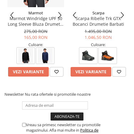
sireturi: Sistem de insiretare prelungit pana spre varf, preluat din
Incaltamintea de escalada.
Marmot
Scarpa
Captuseala: Membrana
Gore-Tex
pentru impermeabilitate
Marmot Windridge UPF 50
Scarpa Ribelle Trk GTX
absoluta si respirabilitate superioara.
Long Sleeve Bluza Drumetie
Bocanci Drumetie Barbati
Talpa: Vibram® Globe Grip+EVA, prevazuta cu profil
Barbati
antiderapant.
275,00 RON
1.495,00 RON
Insertie ergonomica in zona calcaiului, din EVA cu densitate
165,00 RON
1.046,50 RON
medie si grosime variabila, pentru sustinere optima.
Culoare:
Culoare:
Talpa intermediara modelata din EVA cu densitate scazuta pentru
absorbtia socurilor.
Profil
VIBRAM
® cu design exclusiv, conceput special de Scarpa.
Categorie: Pantofi de Drumetie pentru Barbati
Brand: Scarpa
VEZI VARIANTE
VEZI VARIANTE
Newsletter
Nu rata ofertele si promotiile noastre
Vreau sa primesc newsletter cu promotiile
magazinului. Afla mai multe in
Politica de