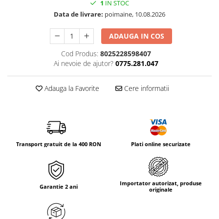
1
IN STOC
Tricouri & Maiouri
Data de livrare:
poimaine, 10.08.2026
Veste
Incaltaminte drumetie
ADAUGA IN COS
Bocanci alpinism
Cod Produs:
8025228598407
Ghete drumetie
Ai nevoie de ajutor?
0775.281.047
Pantofi drumetie
Sandale
Adauga la Favorite
Cere informatii
Intretinere echipamente
Rucsacuri & Accesorii
Saci de dormit
Saltele & Accesorii
Transport gratuit de la 400 RON
Plati online securizate
Importator autorizat, produse
Garantie 2 ani
originale