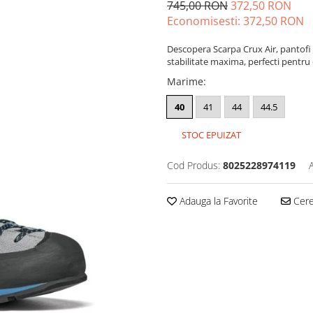
745,00 RON
372,50 RON
Economisesti:
372,50
RON
Descopera Scarpa Crux Air, pantofi 
stabilitate maxima, perfecti pentru
Marime
:
40
41
44
44.5
STOC EPUIZAT
Cod Produs:
8025228974119
Adauga la Favorite
Cere 