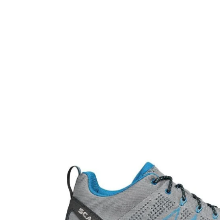
Tricouri & Maiouri
Veste
Incaltaminte drumetie
Bocanci alpinism
Ghete drumetie
Pantofi drumetie
Sandale
Intretinere echipamente
Rucsacuri & Accesorii
Saci de dormit
Saltele & Accesorii