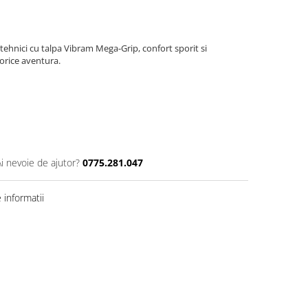
tehnici cu talpa Vibram Mega-Grip, confort sporit si
 orice aventura.
Ai nevoie de ajutor?
0775.281.047
informatii